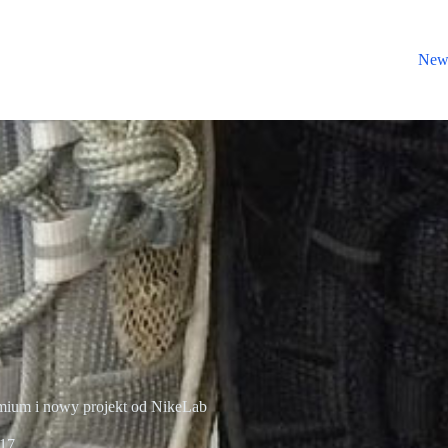
New
emium i nowy projekt od NikeLab
017