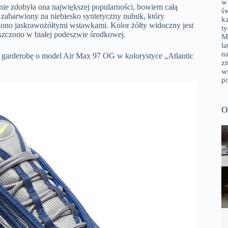
w
 nie zdobyła ona największej popularności, bowiem całą
ś
y zabarwiony na niebiesko syntetyczny nubuk, który
k
iono jaskrawożółtymi wstawkami. Kolor żółty widoczny jest
t
zczono w białej podeszwie środkowej.
M
la
n
ą garderobę o model Air Max 97 OG w kolorystyce „Atlantic
zm
w
p
O