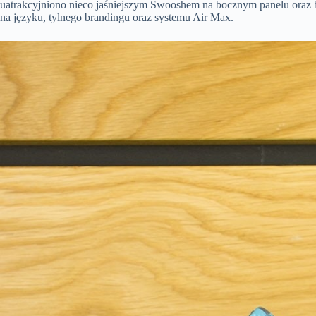
uatrakcyjniono nieco jaśniejszym Swooshem na bocznym panelu oraz 
na języku, tylnego brandingu oraz systemu Air Max.