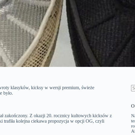
wroty klasyków, kicksy w wersji premium, świeże
e było.
B
w
O 
tał zakończony. Z okazji 20. rocznicy kultowych kicksów z
N
trafiła kolejna ciekawa propozycja w opcji OG, czyli
t
r
A