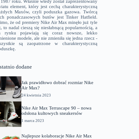
 1987 roku. Właśnie wtedy został zaprezentowany
wiatu element, który jest cechą charakterystyczną
ażdych Maxów, czyli poduszka gazowa. Twórcą
ych ponadczasowych butów jest Tinker Hatfield.
imo, że od premiery Nike Air Max minęło już tyle
t, to nadal cieszą się niesłabnącą popularnością, a
a rynku pojawiają się coraz nowsze, lekko
ienione modele, ale nie zmieniła się jedna rzecz -
szystkie są zaopatrzone w charakterystyczną
oduszkę.
statnio dodane
Jak prawidłowo dobrać rozmiar Nike
Air Max?
24 kwietnia 2023
Nike Air Max Terrascape 90 – nowa
odsłona kultowych sneakersów
1 marca 2023
Najlepsze kolaboracje Nike Air Max