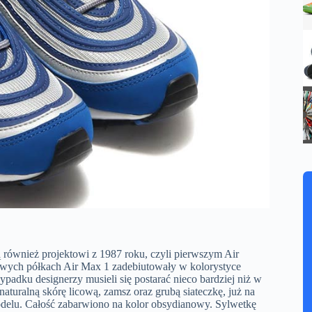
 również projektowi z 1987 roku, czyli pierwszym Air
owych półkach Air Max 1 zadebiutowały w kolorystyce
padku designerzy musieli się postarać nieco bardziej niż w
uralną skórę licową, zamsz oraz grubą siateczkę, już na
odelu. Całość zabarwiono na kolor obsydianowy. Sylwetkę