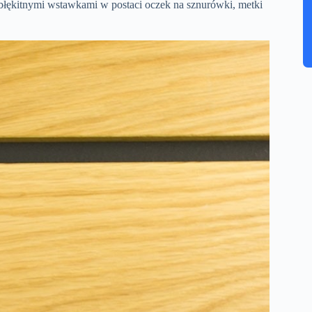
błękitnymi wstawkami w postaci oczek na sznurówki, metki