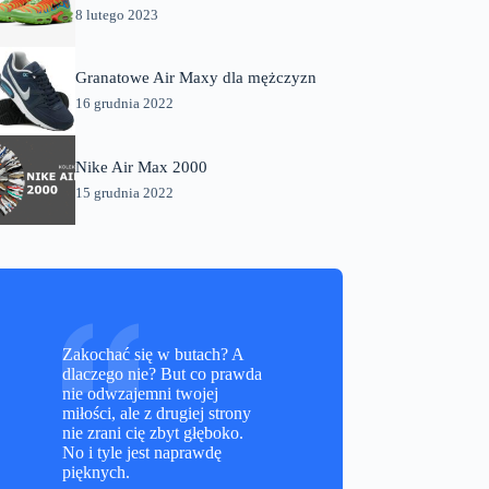
8 lutego 2023
Granatowe Air Maxy dla mężczyzn
16 grudnia 2022
Nike Air Max 2000
15 grudnia 2022
Zakochać się w butach? A
dlaczego nie? But co prawda
nie odwzajemni twojej
miłości, ale z drugiej strony
nie zrani cię zbyt głęboko.
No i tyle jest naprawdę
pięknych.