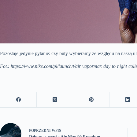
Pozostaje jedynie pytanie: czy buty wybieramy ze względu na naszą ul
Fot.: https://www.nike.com/pl/launch/t/air-vapormax-day-to-night-coll
POPRZEDNI
WPIS
Dżinsowa wersja Air Max 90 Premium