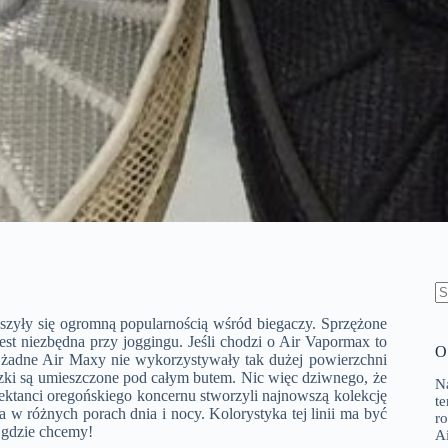
B
zyły się ogromną popularnością wśród biegaczy. Sprzężone
w
jest niezbędna przy joggingu. Jeśli chodzi o Air Vapormax to
O 
 żadne Air Maxy nie wykorzystywały tak dużej powierzchni
szki są umieszczone pod całym butem. Nic więc dziwnego, że
N
jektanci oregońskiego koncernu stworzyli najnowszą kolekcję
t
 w różnych porach dnia i nocy. Kolorystyka tej linii ma być
r
 gdzie chcemy!
A