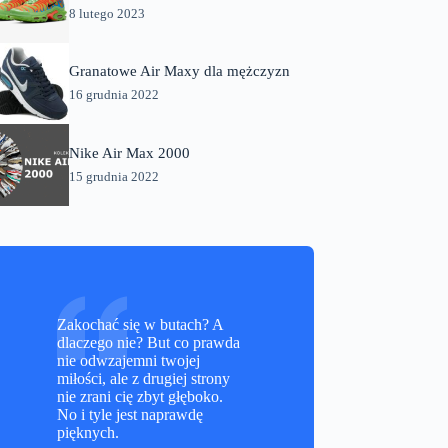
8 lutego 2023
Granatowe Air Maxy dla mężczyzn
16 grudnia 2022
Nike Air Max 2000
15 grudnia 2022
Zakochać się w butach? A
dlaczego nie? But co prawda
nie odwzajemni twojej
miłości, ale z drugiej strony
nie zrani cię zbyt głęboko.
No i tyle jest naprawdę
pięknych.