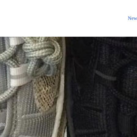
New
ght