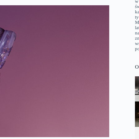
w
ś
k
t
M
la
n
zm
w
p
O