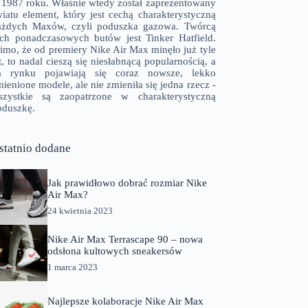
 1987 roku. Właśnie wtedy został zaprezentowany
wiatu element, który jest cechą charakterystyczną
ażdych Maxów, czyli poduszka gazowa. Twórcą
ych ponadczasowych butów jest Tinker Hatfield.
imo, że od premiery Nike Air Max minęło już tyle
t, to nadal cieszą się niesłabnącą popularnością, a
a rynku pojawiają się coraz nowsze, lekko
ienione modele, ale nie zmieniła się jedna rzecz -
szystkie są zaopatrzone w charakterystyczną
oduszkę.
statnio dodane
Jak prawidłowo dobrać rozmiar Nike
Air Max?
24 kwietnia 2023
Nike Air Max Terrascape 90 – nowa
odsłona kultowych sneakersów
1 marca 2023
Najlepsze kolaboracje Nike Air Max