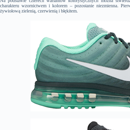
Na podstawie czterech wariantów kolorystycznych można stwierd
charakteru wzornictwem i kolorem – pozostanie niezmienna. Pierw
żywiołową zielenią, czerwienią i błękitem.