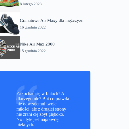
8 lutego 2023
Granatowe Air Maxy dla mężczyzn
16 grudnia 2022
Nike Air Max 2000
15 grudnia 2022
Zakochać się w butach? A
dlaczego nie? But co prawda
nie odwzajemni twojej
miłości, ale z drugiej strony
nie zrani cię zbyt głęboko.
No i tyle jest naprawdę
pięknych.