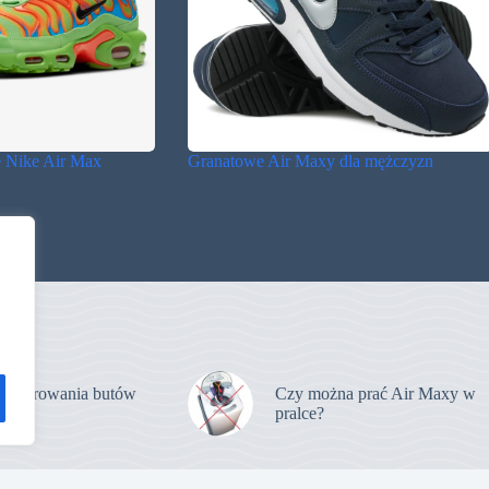
e Nike Air Max
Granatowe Air Maxy dla mężczyzn
 sznurowania butów
Czy można prać Air Maxy w
pralce?