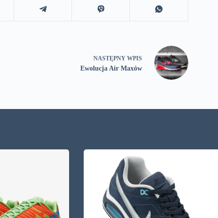
NASTĘPNY
WPIS
Ewolucja Air Maxów