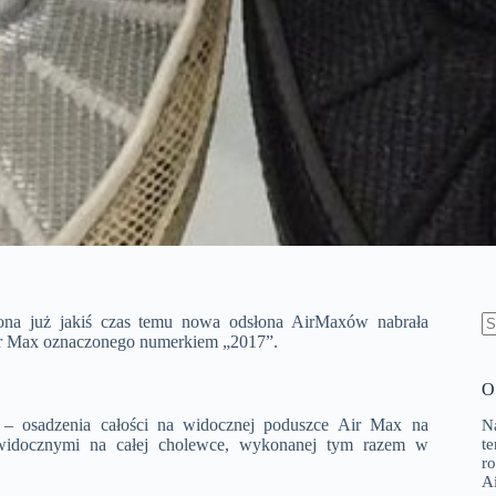
szona już jakiś czas temu nowa odsłona AirMaxów nabrała
Air Max oznaczonego numerkiem „2017”.
B
w
O 
– osadzenia całości na widocznej poduszce Air Max na
N
widocznymi na całej cholewce, wykonanej tym razem w
t
r
A