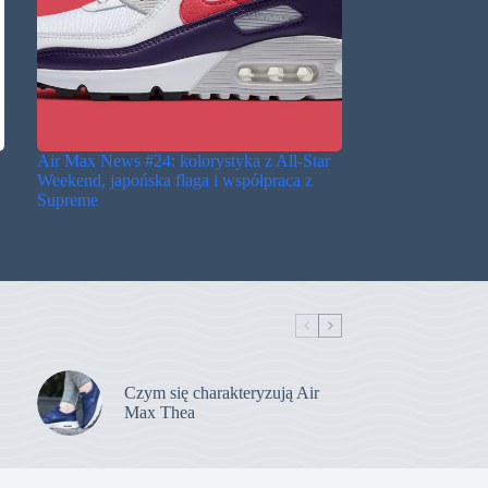
Air Max News #24: kolorystyka z All-Star
Weekend, japońska flaga i współpraca z
Supreme
Czym się charakteryzują Air
Max Thea