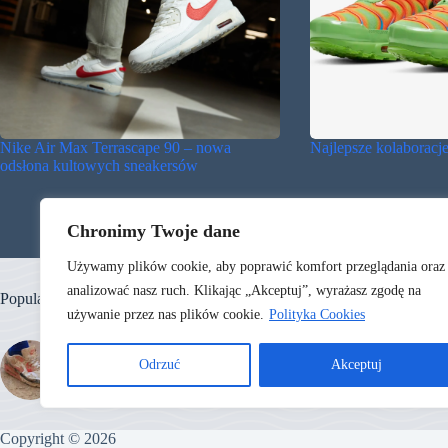
Nike Air Max Terrascape 90 – nowa
Najlepsze kolaboracj
odsłona kultowych sneakersów
Chronimy Twoje dane
Używamy plików cookie, aby poprawić komfort przeglądania oraz
analizować nasz ruch. Klikając „Akceptuj”, wyrażasz zgodę na
Popularne
używanie przez nas plików cookie.
Polityka Cookies
Sposoby
Odrzuć
Akceptuj
Jak czyścić Nike Air Max?
Air Max
Copyright © 2026