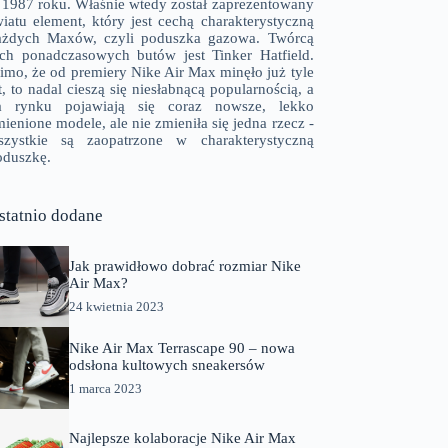
 1987 roku. Właśnie wtedy został zaprezentowany
wiatu element, który jest cechą charakterystyczną
ażdych Maxów, czyli poduszka gazowa. Twórcą
ych ponadczasowych butów jest Tinker Hatfield.
imo, że od premiery Nike Air Max minęło już tyle
t, to nadal cieszą się niesłabnącą popularnością, a
a rynku pojawiają się coraz nowsze, lekko
ienione modele, ale nie zmieniła się jedna rzecz -
szystkie są zaopatrzone w charakterystyczną
oduszkę.
statnio dodane
Jak prawidłowo dobrać rozmiar Nike
Air Max?
24 kwietnia 2023
Nike Air Max Terrascape 90 – nowa
odsłona kultowych sneakersów
1 marca 2023
Najlepsze kolaboracje Nike Air Max