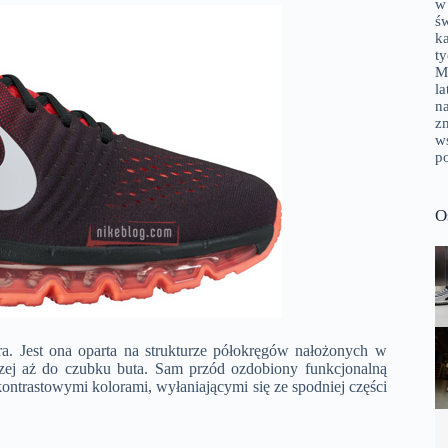
w
ś
k
t
M
la
n
zm
w
p
O
a. Jest ona oparta na strukturze półokręgów nałożonych w
tszej aż do czubku buta. Sam przód ozdobiony funkcjonalną
ntrastowymi kolorami, wyłaniającymi się ze spodniej części