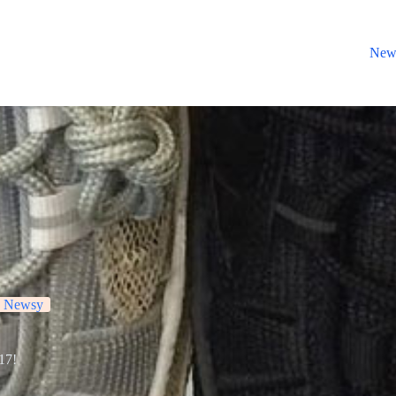
New
Newsy
17!