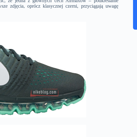
zić, że jedna z głównych cech Airmaxów – podkreślanie
sze zdjęcia, oprócz klasycznej czerni, przyciągają uwagę