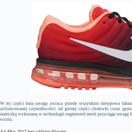
W tej części buta uwagę zwraca przede wszystkim nietypowa faktur
zróżnicowanej częstotliwości: od górnej części cholewki coraz gęs
siateczką wykonaną w technologii engineered mesh przyciąga uwagę ko
wzoru.
Air Max 2017 bez włókien Flywire