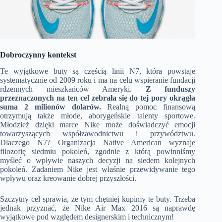
Dobroczynny kontekst
Te wyjątkowe buty są częścią linii N7, która powstaje
systematycznie od 2009 roku i ma na celu wspieranie fundacji
rdzennych mieszkańców Ameryki.
Z funduszy
przeznaczonych na ten cel zebrała się do tej pory okrągła
suma 2 milionów dolarów.
Realną pomoc finansową
otrzymują także młode, aborygeńskie talenty sportowe.
Młodzież dzięki marce Nike może doświadczyć emocji
towarzyszących współzawodnictwu i przywództwu.
Dlaczego N7? Organizacja Native American wyznaje
filozofię siedmiu pokoleń, zgodnie z którą powinniśmy
myśleć o wpływie naszych decyzji na siedem kolejnych
pokoleń. Zadaniem Nike jest właśnie przewidywanie tego
wpływu oraz kreowanie dobrej przyszłości.
Szczytny cel sprawia, że tym chętniej kupimy te buty. Trzeba
jednak przyznać, że Nike Air Max 2016 są naprawdę
wyjątkowe pod względem designerskim i technicznym!