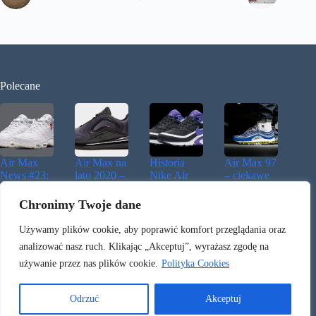
Polecane
Air Max
Air Max na
Historia
Air Max 97
News #23:
lato 2020 –
Nike Air
– ciekawe
podróż do
jaki model
Max
propozycje
Tokio,
wybrać?
Classic
z 2017 roku
Chronimy Twoje dane
powroty w
stylu retro i
Używamy plików cookie, aby poprawić komfort przeglądania oraz
Shox TL w
analizować nasz ruch. Klikając „Akceptuj”, wyrażasz zgodę na
kolorze Air
używanie przez nas plików cookie.
Polityka Cookies
Max Plus
Odrzuć
Akceptuj