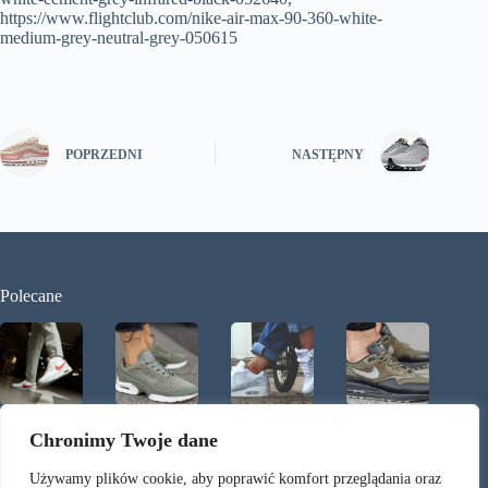
https://www.flightclub.com/nike-air-max-90-360-white-
medium-grey-neutral-grey-050615
POPRZEDNI
NASTĘPNY
Polecane
Nike Air
Przegląd
Jak nosić
Jakie Air
Max
damskich
Air Maxy –
Maxy na
Chronimy Twoje dane
Terrascape
Air Maxów
streetstylow
jesień
90 – nowa
na wiosnę
e inspiracje
2017?
Używamy plików cookie, aby poprawić komfort przeglądania oraz