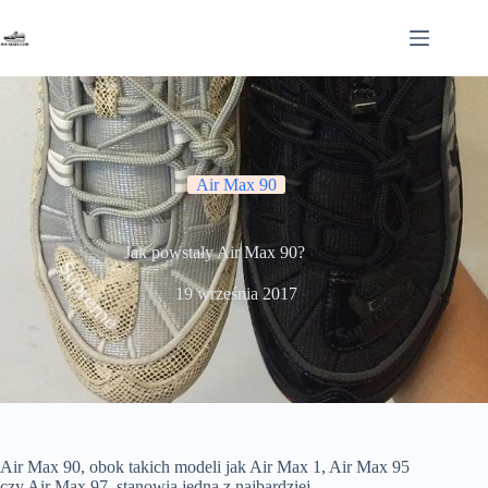
Przejdź
do
treści
Air Max 90
Jak powstały Air Max 90?
19 września 2017
Air Max 90, obok takich modeli jak Air Max 1, Air Max 95
czy Air Max 97, stanowią jedną z najbardziej