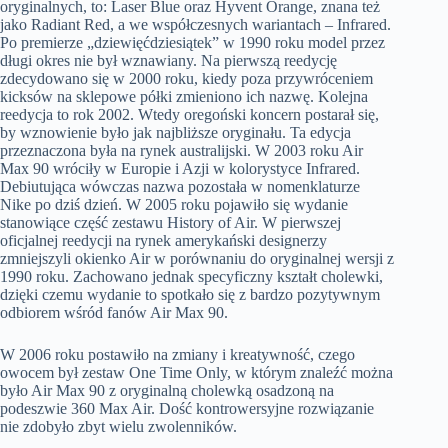
oryginalnych, to: Laser Blue oraz Hyvent Orange, znana też
jako Radiant Red, a we współczesnych wariantach – Infrared.
Po premierze „dziewięćdziesiątek” w 1990 roku model przez
długi okres nie był wznawiany. Na pierwszą reedycję
zdecydowano się w 2000 roku, kiedy poza przywróceniem
kicksów na sklepowe półki zmieniono ich nazwę. Kolejna
reedycja to rok 2002. Wtedy oregoński koncern postarał się,
by wznowienie było jak najbliższe oryginału. Ta edycja
przeznaczona była na rynek australijski. W 2003 roku Air
Max 90 wróciły w Europie i Azji w kolorystyce Infrared.
Debiutująca wówczas nazwa pozostała w nomenklaturze
Nike po dziś dzień. W 2005 roku pojawiło się wydanie
stanowiące część zestawu History of Air. W pierwszej
oficjalnej reedycji na rynek amerykański designerzy
zmniejszyli okienko Air w porównaniu do oryginalnej wersji z
1990 roku. Zachowano jednak specyficzny kształt cholewki,
dzięki czemu wydanie to spotkało się z bardzo pozytywnym
odbiorem wśród fanów Air Max 90.
W 2006 roku postawiło na zmiany i kreatywność, czego
owocem był zestaw One Time Only, w którym znaleźć można
było Air Max 90 z oryginalną cholewką osadzoną na
podeszwie 360 Max Air. Dość kontrowersyjne rozwiązanie
nie zdobyło zbyt wielu zwolenników.