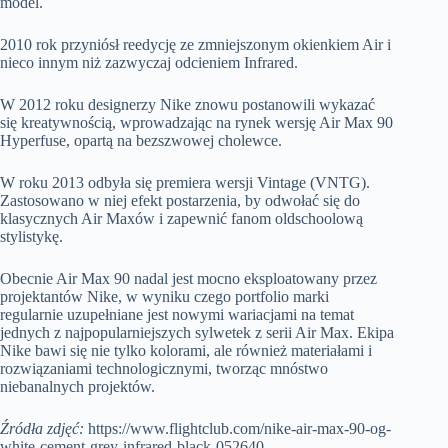
model.
2010 rok przyniósł reedycję ze zmniejszonym okienkiem Air i
nieco innym niż zazwyczaj odcieniem Infrared.
W 2012 roku designerzy Nike znowu postanowili wykazać
się kreatywnością, wprowadzając na rynek wersję Air Max 90
Hyperfuse, opartą na bezszwowej cholewce.
W roku 2013 odbyła się premiera wersji Vintage (VNTG).
Zastosowano w niej efekt postarzenia, by odwołać się do
klasycznych Air Maxów i zapewnić fanom oldschoolową
stylistykę.
Obecnie Air Max 90 nadal jest mocno eksploatowany przez
projektantów Nike, w wyniku czego portfolio marki
regularnie uzupełniane jest nowymi wariacjami na temat
jednych z najpopularniejszych sylwetek z serii Air Max. Ekipa
Nike bawi się nie tylko kolorami, ale również materiałami i
rozwiązaniami technologicznymi, tworząc mnóstwo
niebanalnych projektów.
Źródła zdjęć:
https://www.flightclub.com/nike-air-max-90-og-
white-cement-grey-infrared-black-052640,