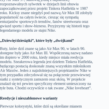
rozpoznawalnych sylwetek w dziejach linii obuwia
zapoczątkowanej przez projekt Tinkera Hatfielda w 1987
roku. Kicksy znane niegdyś pod nazwą Air Max III zdobyły
popularność na całym świecie, ciesząc się sympatią
entuzjastów sportowych trendów, fanów streetwearu oraz
gwiazd sportu i show-biznesu. Przyjrzymy się historii tego
legendarnego modelu ze stajni Nike.
„Dziewięćdziesiątki”, które były „dwójkami”
Buty, które dziś znane są jako Air Max 90, w latach 90.
dostępne były jako Air Max III. Współczesną nazwę nadano
im dopiero w 2000 roku, kiedy miejsce miała reedycja
modelu. Sneakerowa legenda jest dziełem Tinkera Hatfielda,
będącego postacią doskonale znaną wszystkim miłośnikom
Air Maxów. Jeden z najzdolniejszych projektantów Nike w
tym przypadku zdecydował się na połączenie przewiewnej
siatki z syntetycznym zamszem oraz skórą. W projekcie
znalazł się też pewien specyficzny element umieszczony na
tyle buta. Chodzi oczywiście o tak zwane „Nike loveheart”.
Reedycje i nieszablonowe warianty
Pierwsze kolorystyki, które dziś są określane mianem