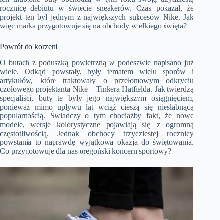
rocznicę debiutu w świecie sneakerów. Czas pokazał, że
projekt ten był jednym z największych sukcesów Nike. Jak
więc marka przygotowuje się na obchody wielkiego święta?
Powrót do korzeni
O butach z poduszką powietrzną w podeszwie napisano już
wiele. Odkąd powstały, były tematem wielu sporów i
artykułów, które traktowały o przełomowym odkryciu
czołowego projektanta Nike – Tinkera Hatfielda. Jak twierdzą
specjaliści, buty te były jego największym osiągnięciem,
ponieważ mimo upływu lat wciąż cieszą się niesłabnącą
popularnością. Świadczy o tym chociażby fakt, że nowe
modele, wersje kolorystyczne pojawiają się z ogromną
częstotliwością. Jednak obchody trzydziestej rocznicy
powstania to naprawdę wyjątkowa okazja do świętowania.
Co przygotowuje dla nas oregoński koncern sportowy?